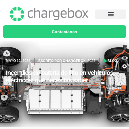
Contactanos
MAYO 12, 2026
ESCRITO POR
CHARGEBOX_2025
BLOG
Incendios de batería de litio en vehículos
eléctricos: qué necesitás saber