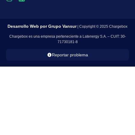
Desarrollo Web por
Grupo Vansur
| Copyright © 2025 Chargebox
Chargebox es una empresa perteneciente a Latenergy S.A. – CUIT: 30-
71730181-8
Reportar problema