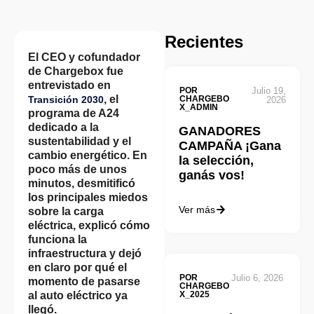
Recientes
El CEO y cofundador
de Chargebox fue
entrevistado en
POR
Julio 19,
, el
Transición 2030
CHARGEBO
2026
X_ADMIN
programa de A24
dedicado a la
GANADORES
sustentabilidad y el
CAMPAÑA ¡Gana
cambio energético. En
la selección,
poco más de unos
ganás vos!
minutos, desmitificó
los principales miedos
Ver más
sobre la carga
eléctrica, explicó cómo
funciona la
infraestructura y dejó
en claro por qué el
POR
Julio 6, 2026
momento de pasarse
CHARGEBO
al auto eléctrico ya
X_2025
llegó.