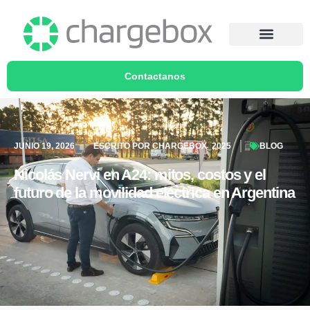
Contactanos
JUNIO 19, 2026
ESCRITO POR
CHARGEBOX_2025
BLOG
Nicolás Nervi en A24: mitos, costos y el
futuro de la movilidad eléctrica en Argentina