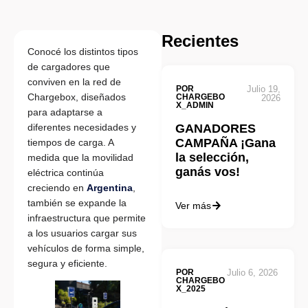
Recientes
Conocé los distintos tipos
de cargadores que
conviven en la red de
POR
Julio 19,
Chargebox, diseñados
CHARGEBO
2026
X_ADMIN
para adaptarse a
diferentes necesidades y
GANADORES
CAMPAÑA ¡Gana
tiempos de carga. A
la selección,
medida que la movilidad
ganás vos!
eléctrica continúa
creciendo en
Argentina
,
también se expande la
Ver más
infraestructura que permite
a los usuarios cargar sus
vehículos de forma simple,
segura y eficiente.
POR
Julio 6, 2026
CHARGEBO
X_2025