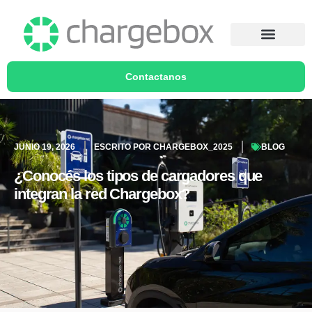
Contactanos
JUNIO 19, 2026
ESCRITO POR
CHARGEBOX_2025
BLOG
¿Conocés los tipos de cargadores que
integran la red Chargebox?