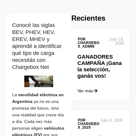
Recientes
Conocé las siglas
BEV, PHEV, HEV,
EREV, MHEV y
POR
Julio 19,
CHARGEBO
2026
aprendé a identificar
X_ADMIN
qué tipo de carga
GANADORES
necesitás con
CAMPAÑA ¡Gana
Chargebox Net
la selección,
ganás vos!
Ver más
La
movilidad eléctrica en
Argentina
ya no es una
promesa del futuro, sino
una realidad que crece día
POR
Julio 6, 2026
a día. Cada vez más
CHARGEBO
X_2025
personas eligen
vehículos
eléctricos (EV)
por sus