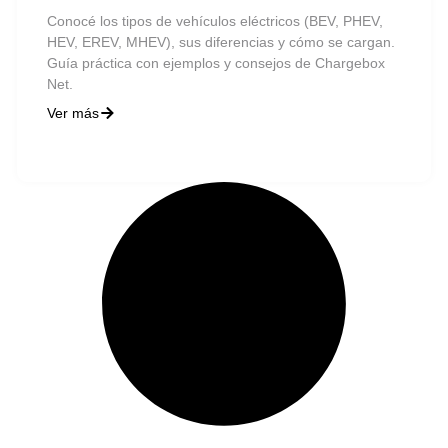
Conocé los tipos de vehículos eléctricos (BEV, PHEV,
HEV, EREV, MHEV), sus diferencias y cómo se cargan.
Guía práctica con ejemplos y consejos de Chargebox
Net.
Ver más