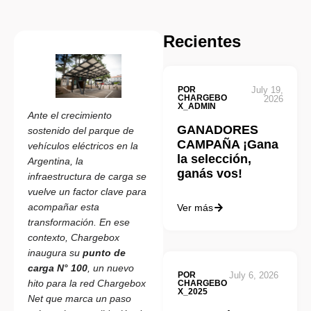
Recientes
POR
July 19,
CHARGEBO
2026
X_ADMIN
Ante el crecimiento
GANADORES
sostenido del parque de
CAMPAÑA ¡Gana
vehículos eléctricos en la
la selección,
Argentina, la
ganás vos!
infraestructura de carga se
vuelve un factor clave para
acompañar esta
Ver más
transformación. En ese
contexto, Chargebox
inaugura su
punto de
carga N° 100
, un nuevo
POR
July 6, 2026
hito para la red Chargebox
CHARGEBO
X_2025
Net que marca un paso