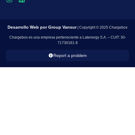
Desarrollo Web por
Group Vansur
| Copyright © 2025 Chargebox
Chargebox es una empresa perteneciente a Latenergy S.A. – CUIT: 30-
71730181-8
Report a problem