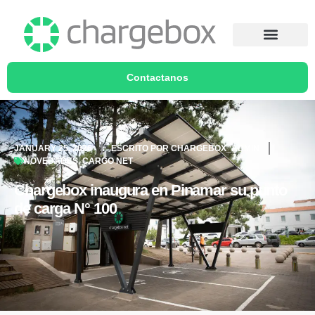
Contactanos
JANUARY 25, 2026
ESCRITO POR
CHARGEBOX_ADMIN
NOVEDADES
,
CARGO NET
Chargebox inaugura en Pinamar su punto
de carga N° 100