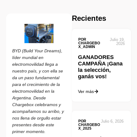
Recientes
POR
Julio 19,
CHARGEBO
2026
X_ADMIN
BYD (Build Your Dreams),
GANADORES
líder mundial en
CAMPAÑA ¡Gana
electromovilidad llega a
la selección,
nuestro país, y con ella se
ganás vos!
da un paso fundamental
para el crecimiento de la
electromovilidad en la
Ver más
Argentina. Desde
Chargebox celebramos y
acompañamos su arribo, y
nos llena de orgullo estar
POR
Julio 6, 2026
presentes desde este
CHARGEBO
X_2025
primer momento.