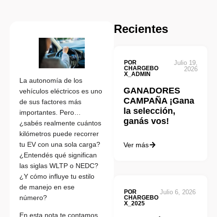
Recientes
POR
Julio 19,
CHARGEBO
2026
X_ADMIN
La autonomía de los
GANADORES
vehículos eléctricos es uno
CAMPAÑA ¡Gana
de sus factores más
la selección,
importantes. Pero…
ganás vos!
¿sabés realmente cuántos
kilómetros puede recorrer
tu EV con una sola carga?
Ver más
¿Entendés qué significan
las siglas WLTP o NEDC?
¿Y cómo influye tu estilo
de manejo en ese
POR
Julio 6, 2026
número?
CHARGEBO
X_2025
En esta nota te contamos