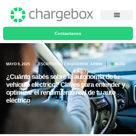
Contactanos
MAYO 9, 2025
ESCRITO POR
CHARGEBOX_ADMIN
BLOG
¿Cuánto sabés sobre la autonomía de tu
vehículo eléctrico? Claves para entender y
optimizar el rendimiento real de tu auto
eléctrico