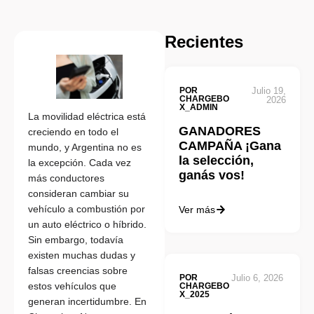
Recientes
POR
Julio 19,
CHARGEBO
2026
X_ADMIN
La movilidad eléctrica está
GANADORES
creciendo en todo el
CAMPAÑA ¡Gana
mundo, y Argentina no es
la selección,
la excepción. Cada vez
ganás vos!
más conductores
consideran cambiar su
vehículo a combustión por
Ver más
un auto eléctrico o híbrido.
Sin embargo, todavía
existen muchas dudas y
falsas creencias sobre
POR
Julio 6, 2026
estos vehículos que
CHARGEBO
X_2025
generan incertidumbre. En