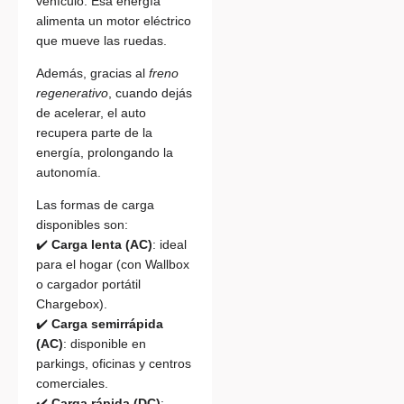
vehículo. Esa energía
alimenta un motor eléctrico
que mueve las ruedas.
Además, gracias al
freno
regenerativo
, cuando dejás
de acelerar, el auto
recupera parte de la
energía, prolongando la
autonomía.
Las formas de carga
disponibles son:
✔️
Carga lenta (AC)
: ideal
para el hogar (con Wallbox
o cargador portátil
Chargebox).
✔️
Carga semirrápida
(AC)
: disponible en
parkings, oficinas y centros
comerciales.
✔️
Carga rápida (DC)
: