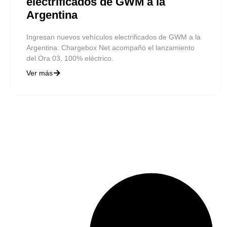
electrificados de GWM a la
Argentina
Ingresan nuevos vehículos electrificados de GWM a la
Argentina: Chargebox Net acompañó el lanzamiento
del Ora 03, 100% eléctrico.
Ver más