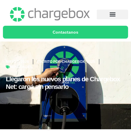
Contactanos
MAYO 7, 2026
ESCRITO POR
CHARGEBOX_2025
NOVEDADES
Llegaron los nuevos planes de Chargebox
Net: cargá sin pensarlo