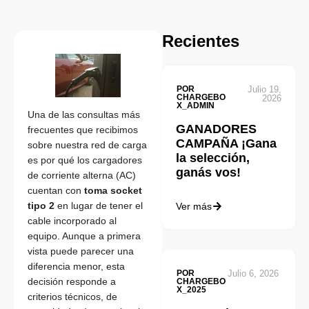
Recientes
POR
Julio 19,
CHARGEBO
2026
X_ADMIN
Una de las consultas más
GANADORES
frecuentes que recibimos
CAMPAÑA ¡Gana
sobre nuestra red de carga
la selección,
es por qué los cargadores
ganás vos!
de corriente alterna (AC)
cuentan con
toma socket
tipo 2
en lugar de tener el
Ver más
cable incorporado al
equipo. Aunque a primera
vista puede parecer una
diferencia menor, esta
POR
Julio 6, 2026
decisión responde a
CHARGEBO
X_2025
criterios técnicos, de